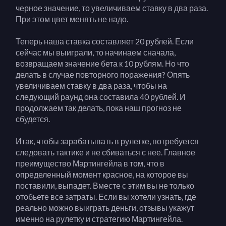
черное значение, то увеличиваем ставку в два раза.
При этом цвет менять не надо.
Теперь наша ставка составляет 20 рублей. Если
сейчас мы выиграли, то начинаем сначала,
возвращаем значение бета к 10 рублям. Но что
делать в случае повторного поражения? Опять
увеличиваем ставку в два раза, чтобы на
следующий раунд она составила 40 рублей. И
продолжаем так делать, пока наш прогноз не
сбудется.
Итак, чтобы зарабатывать в рулетке, потребуется
следовать тактике и не сбиваться с нее. Главное
преимущество Мартингейла в том, что в
определенный момент красное, на которое вы
поставили, выпадет. Вместе с этим вы не только
отобьете все затраты. Если вы хотели узнать, где
реально можно выиграть деньги, отзывы укажут
именно на рулетку и стратегию Мартингейла.