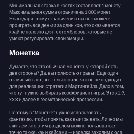
Минимальная ставка в костях составляет 1 монету.
Максимальная сумма ограничена 1,000 монет.
Благодаря этому ограничению вы не сможете
проиграть все деньги за один кон, что оказывается
крайне полезно для тех гемблеров, которые не
умеют регулировать свои эмоции.
Монетка
Думаете, что это обычная монетка, у которой есть
две стороны? Да, вы полностью правы! Еще один
отличный слот, вот только жаль, что он не подходит
для реализации стратегии Мартингейла. Дело в том,
что тут нужно выбирать коэффициент игры. Это х1.9,
х3.8 и далее в геометрической прогрессии.
Поэтому в “Монетке” нужно использовать
фантазию, чтобы понять, как выигрывать. Лично мы
считаем, что этим разделом можно пользоваться
точно также, как и кейсами — изредка заходим сюда,