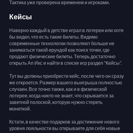
Тактика уже проверена временем и игроками.
Кейсы
Наверно каждый в детстве играл в лотереи или хотя
бы видел, что есть такие билеты. Видимо
современные технологии позволяют больше не
заниматься такой ерундой как поиск точки, где
продают физические билеты. Теперь достаточно
открыть Ап Икс и найти в списке игр раздел “Кейсы”.
Тут вы должны приобрести кейс, после чего он сразу
же откроется. Размер вашего выигрыша полностью
случаен. Все точно также, как и в физической
лотерее, когда никто не знает, что скрывается за
заветной полоской, которую нужно стереть
монеткой.
Кстати, в качестве подарков за достижение нового
уровня лояльности вы открываете для себя новые